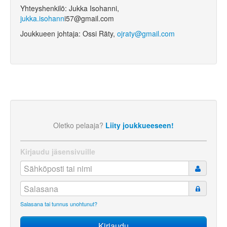
Yhteyshenkilö
: Jukka Isohanni,
jukka.isohann
i57@gmail.com
Joukkueen johtaja
: Ossi Räty,
ojraty@gmail.com
Oletko pelaaja?
Liity joukkueeseen!
Kirjaudu jäsensivuille
Salasana tai tunnus unohtunut?