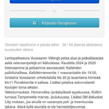
tai
Kirjaudu Googlessa
Viimeisin tapahtuma 4 päivää sitten · 39 / 69 jäsentä aktiivisena
kuukauden aikana
Lentopalloseura Vuosaaren Viikingit pelaa alue-ja paikallissarjaa
sekä veteraanipelejä eri ikäluokissa. Kaudella 2024 ja 2025
treenaamme ja pelaamme seuraavasti: Kallahden
palloiluhallissa, Kallvikinniementie 1 maanantaisin klo 19.00,
torstaina Vuosaaren urheilutalolla klo 20 ja lauantaina höntsää
klo11 Punakiventie 4 salissa. Lisäksi pelailua satunnaisesti
koulujen loma-aikaan.
Vakioturnauksia: Homenokka Jyväskylässä syyskuussa, Kolibri-
turnaus Tampereella marras- joulukuussa. Lisäksi SM-ikäluokat.
Liity mukaan, jos sinulla on useampia peli- ja treenivuosia
takana. Ikävä kyllä seuralla ei ole harrastelijavuoroja.