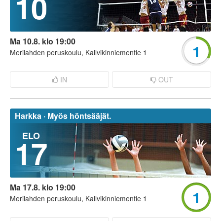
10
Ma 10.8. klo 19:00
1
Merilahden peruskoulu, Kallvikinniementie 1
IN
OUT
Harkka ·
Myös höntsääjät.
ELO
17
Ma 17.8. klo 19:00
1
Merilahden peruskoulu, Kallvikinniementie 1